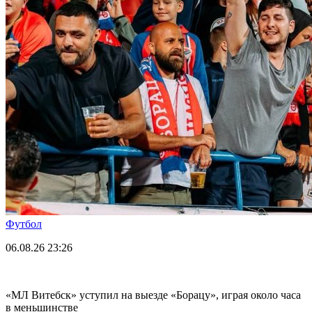
Футбол
06.08.26
23:26
«МЛ Витебск» уступил на выезде «Борацу», играя около часа
в меньшинстве