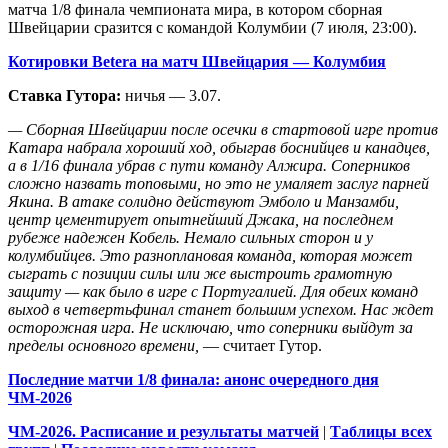
матча 1/8 финала чемпионата мира, в котором сборная
Швейцарии сразится с командой Колумбии (7 июля, 23:00).
Котировки Betera на матч Швейцария — Колумбия
Ставка Гутора:
ничья — 3.07.
— Сборная Швейцарии после осечки в стартовой игре против
Катара набрала хороший ход, обыграв боснийцев и канадцев,
а в 1/16 финала убрав с пути команду Алжира. Соперников
сложно назвать топовыми, но это не умаляет заслуг парней
Якина. В атаке солидно действуют Эмболо и Манзамби,
центр цементирует опытнейший Джака, на последнем
рубеже надежен Кобель. Немало сильных сторон и у
колумбийцев. Это разноплановая команда, которая может
сыграть с позиции силы или же выстроить грамотную
защиту — как было в игре с Португалией. Для обеих команд
выход в четвертьфинал станет большим успехом. Нас ждет
осторожная игра. Не исключаю, что соперники выйдут за
пределы основного времени,
— считает Гутор.
Последние матчи 1/8 финала: анонс очередного дня
ЧМ-2026
ЧМ-2026. Расписание и результаты матчей
|
Таблицы всех