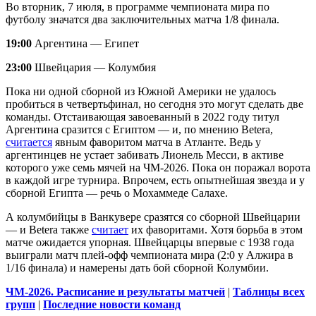
Во вторник, 7 июля, в программе чемпионата мира по
футболу значатся два заключительных матча 1/8 финала.
19:00
Аргентина — Египет
23:00
Швейцария — Колумбия
Пока ни одной сборной из Южной Америки не удалось
пробиться в четвертьфинал, но сегодня это могут сделать две
команды. Отстаивающая завоеванный в 2022 году титул
Аргентина сразится с Египтом — и, по мнению Betera,
считается
явным фаворитом матча в Атланте. Ведь у
аргентинцев не устает забивать Лионель Месси, в активе
которого уже семь мячей на ЧМ-2026. Пока он поражал ворота
в каждой игре турнира. Впрочем, есть опытнейшая звезда и у
сборной Египта — речь о Мохаммеде Салахе.
А колумбийцы в Ванкувере сразятся со сборной Швейцарии
— и Betera также
считает
их фаворитами. Хотя борьба в этом
матче ожидается упорная. Швейцарцы впервые с 1938 года
выиграли матч плей-офф чемпионата мира (2:0 у Алжира в
1/16 финала) и намерены дать бой сборной Колумбии.
ЧМ-2026. Расписание и результаты матчей
|
Таблицы всех
групп
|
Последние новости команд