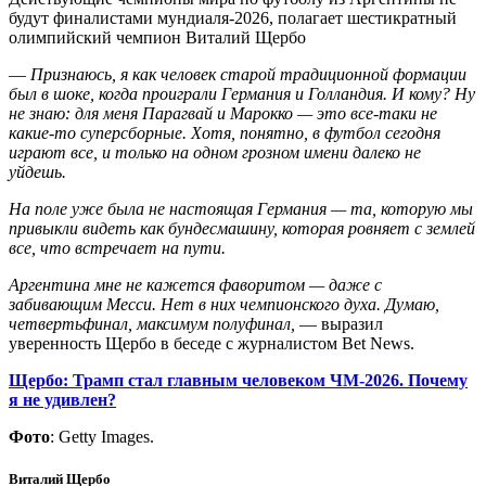
будут финалистами мундиаля-2026, полагает шестикратный
олимпийский чемпион Виталий Щербо
—
Признаюсь, я как человек старой традиционной формации
был в шоке, когда проиграли Германия и Голландия. И кому? Ну
не знаю: для меня Парагвай и Марокко — это все-таки не
какие-то суперсборные. Хотя, понятно, в футбол сегодня
играют все, и только на одном грозном имени далеко не
уйдешь.
На поле уже была не настоящая Германия — та, которую мы
привыкли видеть как бундесмашину, которая ровняет с землей
все, что встречает на пути.
Аргентина мне не кажется фаворитом — даже с
забивающим Месси. Нет в них чемпионского духа. Думаю,
четвертьфинал, максимум полуфинал,
— выразил
уверенность Щербо в беседе с журналистом Bet News.
Щербо: Трамп стал главным человеком ЧМ-2026. Почему
я не удивлен?
Фото
: Getty Images.
Виталий Щербо