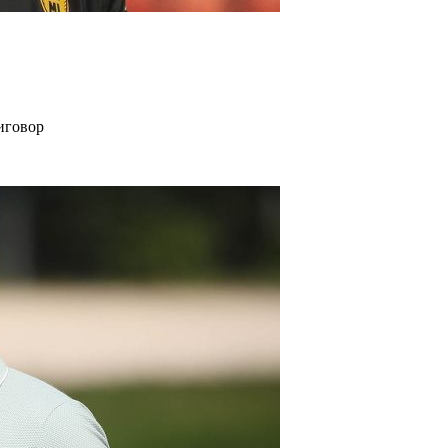
иговор