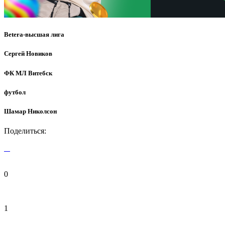
Betera-высшая лига
Сергей Новиков
ФК МЛ Витебск
футбол
Шамар Николсон
Поделиться:
0
1