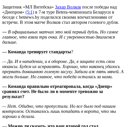
Защитник «МЛ Витебска»
Захар Волков
после победы над
«Днепром»
(5:1)
в 7-м туре Betera-чемпионата Беларуси в
беседе с betnews.by поделился своими впечатлениями от
встречи. В этом матче Волков стал автором голевого дубля.
—
В официальных матчах это мой первый дубль. Но самое
главное, что взяли три очка. И с уверенностью двигаемся
дальше.
— Команда тренирует стандарты
?
— Да. И в нападении, и в обороне. Да, в защите есть свои
нюансы. Будем их исправлять. Хорошо, что наконец удалось
прервать домашнюю голевую засуху. Забили аж пять мячей. А
могли больше. Но главное, что победа осталась за нами.
— Команда правильно отреагировала, когда «Днепр»
сравнял счет. Не было ли в моменте тревожно за
результат?
— Нет. Обидно, что пропустили. Но все было под нашим
контролем. Оставалось лишь попадать в ворота, что мы
хорошо и делали.
—
Можно ли сказать, что ваш второй гол стал