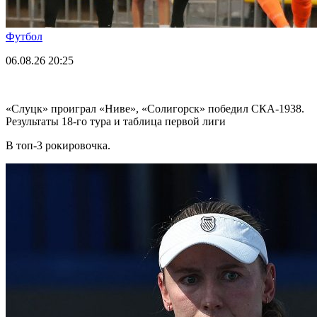
Футбол
06.08.26
20:25
«Слуцк» проиграл «Ниве», «Солигорск» победил СКА-1938.
Результаты 18-го тура и таблица первой лиги
В топ-3 рокировочка.