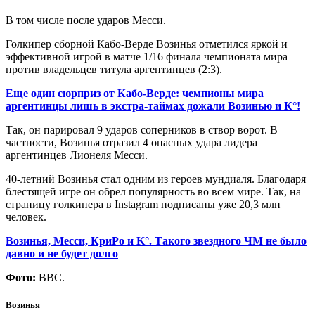
В том числе после ударов Месси.
Голкипер сборной Кабо-Верде Возинья отметился яркой и
эффективной игрой в матче 1/16 финала чемпионата мира
против владельцев титула аргентинцев (2:3).
Еще один сюрприз от Кабо-Верде: чемпионы мира
аргентинцы лишь в экстра-таймах дожали Возинью и К°!
Так, он парировал 9 ударов соперников в створ ворот. В
частности, Возинья отразил 4 опасных удара лидера
аргентинцев Лионеля Месси.
40-летний Возинья стал одним из героев мундиаля. Благодаря
блестящей игре он обрел популярность во всем мире. Так, на
страницу голкипера в Instagram подписаны уже 20,3 млн
человек.
Возинья, Месси, КриРо и
K
°. Такого звездного ЧМ не было
давно и не будет долго
Фото:
BBC.
Возинья