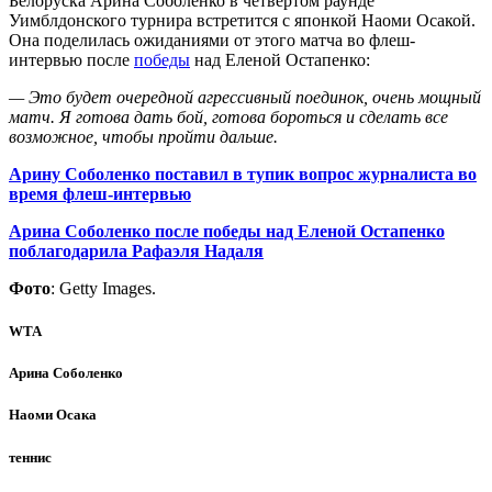
Белоруска Арина Соболенко в четвертом раунде
Уимблдонского турнира встретится с японкой Наоми Осакой.
Она поделилась ожиданиями от этого матча во флеш-
интервью после
победы
над Еленой Остапенко:
— Это будет очередной агрессивный поединок, очень мощный
матч. Я готова дать бой, готова бороться и сделать все
возможное, чтобы пройти дальше.
Арину Соболенко поставил в тупик вопрос журналиста во
время флеш-интервью
Арина Соболенко после победы над Еленой Остапенко
поблагодарила Рафаэля Надаля
Фото
: Getty Images.
WTA
Арина Соболенко
Наоми Осака
теннис