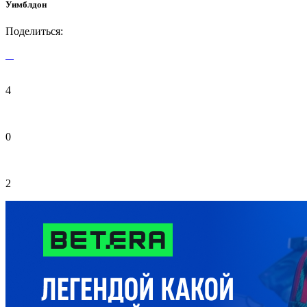
Уимблдон
Поделиться:
4
0
2