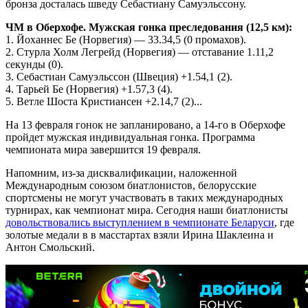
бронза досталась шведу Себастиану Самуэльссону.
ЧМ в Оберхофе. Мужская гонка преследования (12,5 км):
1. Йоханнес Бе (Норвегия) — 33.34,5 (0 промахов).
2. Стурла Холм Легрейд (Норвегия) — отставание 1.11,2
секунды (0).
3. Себастиан Самуэльссон (Швеция) +1.54,1 (2).
4. Тарьей Бе (Норвегия) +1.57,3 (4).
5. Ветле Шоста Кристиансен +2.14,7 (2)...
На 13 февраля гонок не запланировано, а 14-го в Оберхофе
пройдет мужская индивидуальная гонка. Программа
чемпионата мира завершится 19 февраля.
Напомним, из-за дисквалификации, наложенной
Международным союзом биатлонистов, белорусские
спортсмены не могут участвовать в таких международных
турнирах, как чемпионат мира. Сегодня наши биатлонисты
довольствовались выступлением в чемпионате Беларуси
, где
золотые медали в в масстартах взяли Ирина Шаклеина и
Антон Смольский.