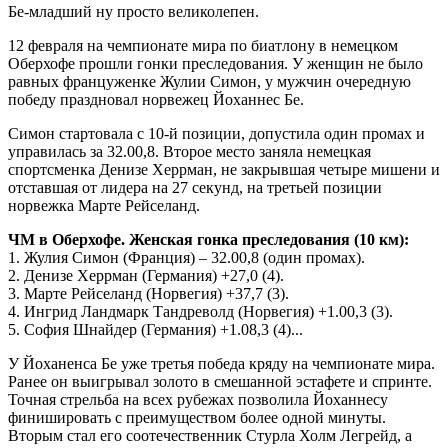
Бе-младший ну просто великолепен.
12 февраля на чемпионате мира по биатлону в немецком
Оберхофе прошли гонки преследования. У женщин не было
равных француженке Жулии Симон, у мужчин очередную
победу праздновал норвежец Йоханнес Бе.
Симон стартовала с 10-й позиции, допустила один промах и
управилась за 32.00,8. Второе место заняла немецкая
спортсменка Денизе Херрман, не закрывшая четыре мишени и
отставшая от лидера на 27 секунд, на третьей позиции
норвежка Марте Рейселанд.
ЧМ в Оберхофе. Женская гонка преследования (10 км):
1. Жулия Симон (Франция) – 32.00,8 (один промах).
2. Денизе Херрман (Германия) +27,0 (4).
3. Марте Рейселанд (Норвегия) +37,7 (3).
4. Ингрид Ландмарк Тандреволд (Норвегия) +1.00,3 (3).
5. София Шнайдер (Германия) +1.08,3 (4)...
У Йоханенса Бе уже третья победа кряду на чемпионате мира.
Ранее он выигрывал золото в смешанной эстафете и спринте.
Точная стрельба на всех рубежах позволила Йоханнесу
финишировать с преимуществом более одной минуты.
Вторым стал его соотечественник Стурла Холм Легрейд, а