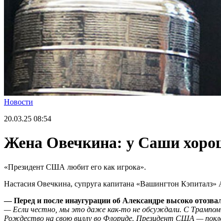
Новости
20.03.25
08:54
Жена Овечкина: у Саши хоро
«Президент США любит его как игрока».
Настасия Овечкина, супруга капитана «Вашингтон Кэпиталз» 
— Перед и после инаугурации об Александре высоко отозв
— Если честно, мы это даже как-то не обсуждали. С Трампом з
Рождество на свою виллу во Флориде. Президент США — поклонни