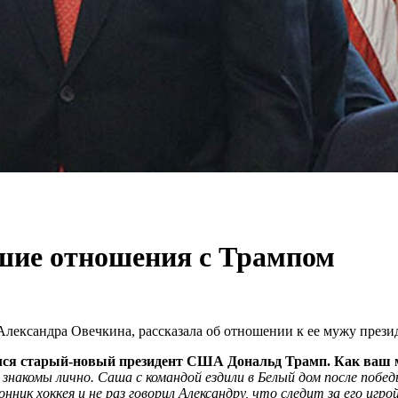
шие отношения с Трампом
Александра Овечкина, рассказала об отношении к ее мужу през
ался старый-новый президент США Дональд Трамп. Как ваш 
накомы лично. Саша с командой ездили в Белый дом после побед
к хоккея и не раз говорил Александру, что следит за его игрой