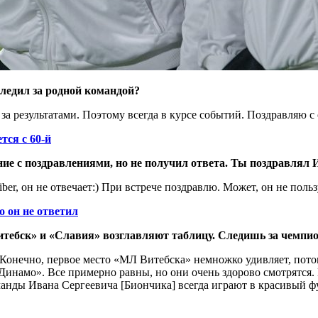
ледил за родной командой?
а результатами. Поэтому всегда в курсе событий. Поздравляю с 
тся с 60-й
ие с поздравлениями, но не получил ответа. Ты поздравлял
ber, он не отвечает:) При встрече поздравлю. Может, он не пользу
 он не ответил
тебск» и «Славия» возглавляют таблицу. Следишь за чемпи
 Конечно, первое место «МЛ Витебска» немножко удивляет, потому
Динамо». Все примерно равны, но они очень здорово смотрятся. 
оманды Ивана Сергеевича [Биончика] всегда играют в красивый 