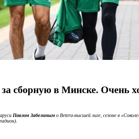
л за сборную в Минске. Очень х
ларуси
Павлом Забелиным
о
Betera
-высшей лиге, сезоне в «Соко
тадион).