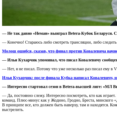
— Не так давно «Неман» выиграл Betera-Кубок Беларуси. С
— Конечно! Стараюсь либо смотреть трансляции, либо следить з
Молош ошибся, сказав, что финал против Ковалевича начне
— Илья Кухарчик упоминал, что писал Ковалевичу сообщен
— Нет, я не писал. Потому что уже несколько раз писал ему в Vi
Илья Кухарчик: после финала Кубка написал Ковалевичу, но
— Интересно стартовал сезон в
Betera
-высшей лиге: «МЛ Ви
— Да, постоянно слежу. Интересно посмотреть, кто как играет.
команд. Плюс-минус как у Жодино, Гродно, Бреста, минского «
В принципе все, кто должен быть наверху, там и находятся. К
выстрелить.