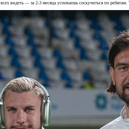
сех видеть — за 2-3 месяца успеваешь соскучиться по ребятам. 