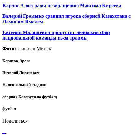
Карлос Алос: рады возвращению Максима Киреева
Валерий Громыко сравнил игрока сборной Казахстана с
Ламином Ямалем
Евгений Малашевич пропустит июньский сбор
национальной команды из-за травмы
Фото:
тг-канал Минск.
Борисов-Арена
Виталий Лисакович
Национальный стадион
сборная Беларуси по футболу
футбол
Поделиться: