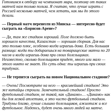
Готовимся к отбору на чемпионат мира, поэтому от таких
матчей нам только польза. Я считаю, что лучше играть с
Россией несколько матчей, чем летать, как мы до этого
делали.
— Первый матч перенесен из Минска — интересно будет
сыграть на «Борисов-Арене»?
— Да, там же стадион хороший. Поле должно быть
хорошего качества, Казахстан — хорошая сборная. Для нас
это только плюс, особенно когда играешь дома. Есть большая
разница: когда ты добираешься на товарищеские матчи по 20
часов и когда играешь дома при своих болельщиках.
Неизвестно, сколько болельщиков придет, много или мало —
этого никто не знает. Но суть одна: ты играешь при своих
трибунах.
— Не терпится сыграть на новом Национальном стадионе?
— Очень! Посмотрите на него — красивейший стадион! Это
же китайцы строили. Замечательный стадион! Просто
футбольный стадион, не такой, как «Динамо»… «Динамо» как
бы для легкой атлетики, а это чисто футбольный стадион.
Трибуны близко, лучше слышно болельщиков, ажиотаж и все
футбольное. Надеюсь, будет очень много людей на матче.