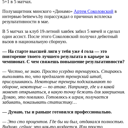
5+1 в 5 матчах.
Полузащитник минского «Динамо»
Артем Соколовский
в
интервью betnews.by порассуждал о причинах всплеска
результативности в мае.
В 5 матчах за клуб 19-летний хавбек забил 5 мячей и сделал
один ассист. После этого Соколовский получил дебютный
вызов в национальную сборную.
— На старте высшей лиги у тебя уже 4 гола — это
повторение твоего лучшего результата в карьере за
чемпионат. С чем свяжешь повышение результативности?
— Честно, не знаю. Просто усердно тренируюсь. Стараюсь
выполнять то, что предлагает тренерский штаб,
прислушиваюсь. Некоторые тренеры подсказывают по
обороне, некоторые — по атаке. Например, где и в какой
момент открываться, в какую точку бежать для завершения.
Думаю, это повлияло. Готовлюсь к играм, получается
забивать, показывать статистику…
— Думаю, ты и раньше готовился профессионально.
— Это сто процентов. Где бы ни был, отдавался полностью.
Видимо, сейчас это как-то воздается. Или просто