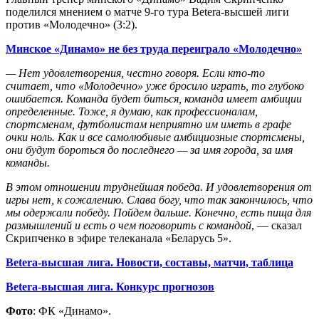
поделился мнением о матче 9-го тура Betera-высшей лиги
против «Молодечно» (3:2).
Минское «Динамо» не без труда переиграло «Молодечно»
— Нет удовлетворения, честно говоря. Если кто-то
считает, что «Молодечно» уже бросило играть, то глубоко
ошибается. Команда будет биться, команда имеет амбиции
определенные. Тоже, я думаю, как профессионалам,
спортсменам, футболистам неприятно им иметь в графе
очки ноль. Как и все самолюбивые амбициозные спортсмены,
они будут бороться до последнего — за имя города, за имя
команды.
В этом отношении труднейшая победа. И удовлетворения от
игры нет, к сожалению. Слава богу, что так закончилось, что
мы одержали победу. Пойдем дальше. Конечно, есть пища для
размышлений и есть о чем поговорить с командой
, — сказал
Скрипченко в эфире телеканала «Беларусь 5».
Betera-высшая лига. Новости, составы, матчи, таблица
Betera-высшая лига. Конкурс прогнозов
Фото
: ФК «Динамо».