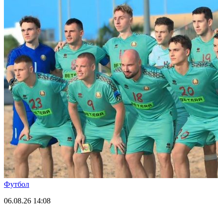
Футбол
06.08.26
14:08