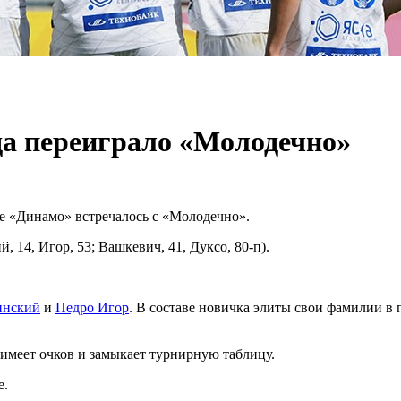
да переиграло «Молодечно»
кое «Динамо» встречалось с «Молодечно».
 14, Игор, 53; Вашкевич, 41, Дуксо, 80-п).
инский
и
Педро Игор
. В составе новичка элиты свои фамилии 
 имеет очков и замыкает турнирную таблицу.
е.