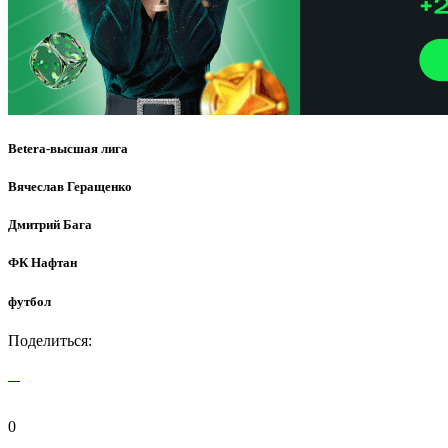
Betera-высшая лига
Вячеслав Геращенко
Дмитрий Бага
ФК Нафтан
футбол
Поделиться:
0