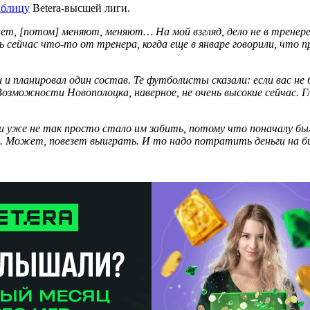
аблицу
Betera-высшей лиги.
ет, [потом] меняют, меняют… На мой взгляд, дело не в тренере
 сейчас что-то от тренера, когда еще в январе говорили, что 
 планировал один состав. Те футболисты сказали: если вас не б
зможности Новополоцка, наверное, не очень высокие сейчас. Гл
и уже не так просто стало им забить, потому что поначалу б
те. Может, повезет выиграть. И то надо потратить деньги на 