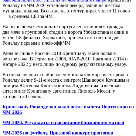
Роналду на ЧМ-2026 установил рекорд, забив на шестом
мундиале подряд. Всего же на этих турнирах у него 11 голов
— в среднем 1,83 за ЧМ.
На нынешнем чемпионате португалец отличился трижды —
два мяча в групповой стадии в ворота Узбекистана и один в
матче 1/8 финала с Хорватией, причем этот гол стал для
Роналду первым в плей-офф ЧМ.
Раньше лишь в России-2018 Криштиану забил больше —
четыре гола. В Германии-2006, ЮАР-2010, Бразилии-2014 и
Катаре-2022 у него лишь по одному результативному удару.
В списке лучших снайперов чемпионатов мира всех времен
Роналду делит 9-11-е места с венгром Шандором Кочишем и
немцем Юргеном Клинсманном. Лидирует же извечный
антагонист Криштиану аргентинец Лионель Месси, у
которого 20 голов.
Криштиану Роналду заплакал после вылета Португалии из
ЧМ-2026
ЧМ-2026. Результаты и расписание ближайших матчей
ЧМ-2026 по футболу. Призовой конкурс прогнозов