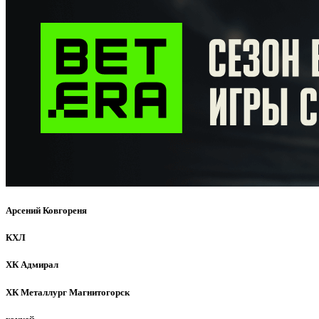
Арсений Ковгореня
КХЛ
ХК Адмирал
ХК Металлург Магнитогорск