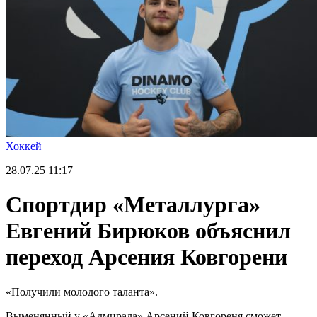
Хоккей
28.07.25
11:17
Спортдир «Металлурга»
Евгений Бирюков объяснил
переход Арсения Ковгорени
«Получили молодого таланта».
Выменянный у «Адмирала» Арсений Ковгореня сможет