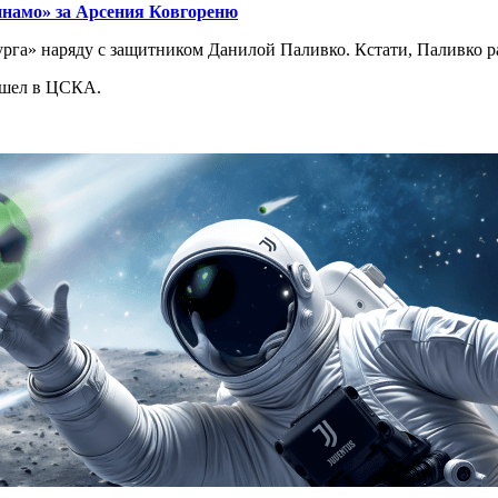
инамо» за Арсения Ковгореню
урга» наряду с защитником Данилой Паливко. Кстати, Паливко р
ешел в ЦСКА.