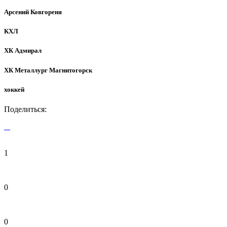
Арсений Ковгореня
КХЛ
ХК Адмирал
ХК Металлург Магнитогорск
хоккей
Поделиться:
1
0
0