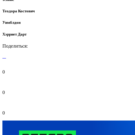
Теодора Костович
Уимблдон
Хэрриет Дарт
Поделиться:
0
0
0