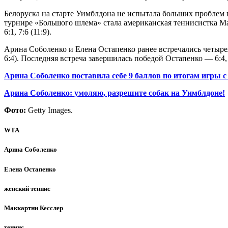
Белоруска на старте Уимблдона не испытала больших проблем в
турнире «Большого шлема» стала американская теннисистка Ма
6:1, 7:6 (11:9).
Арина Соболенко и Елена Остапенко ранее встречались четырежды.
6:4). Последняя встреча завершилась победой Остапенко — 6:4
Арина Соболенко поставила себе 9 баллов по итогам игры 
Арина Соболенко: умоляю, разрешите собак на Уимблдоне!
Фото:
Getty Images.
WTA
Арина Соболенко
Елена Остапенко
женский теннис
Маккартни Кесслер
теннис