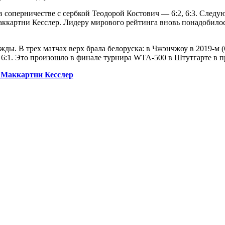
 соперничестве с сербкой Теодорой Костович — 6:2, 6:3. Следу
ккартни Кесслер. Лидеру мирового рейтинга вновь понадобилос
 В трех матчах верх брала белоруска: в Чжэнчжоу в 2019-м (6:1, 6
, 6:1. Это произошло в финале турнира WTA-500 в Штутгарте в 
с Маккартни Кесслер