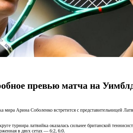
обное превью матча на Уимблд
етка мира Арина Соболенко встретится с представительницей Ла
уге турнира латвийка оказалась сильнее британской теннисистк
енная в двух сетах — 6:2, 6:0.