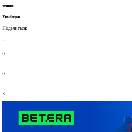
теннис
Уимблдон
Поделиться:
0
0
3