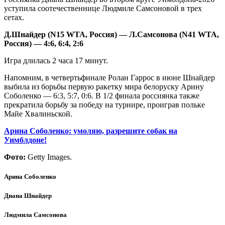
уступила соотечественнице Людмиле Самсоновой в трех
сетах.
Д.Шнайдер (
N
15
WTA
, Россия) — Л.Самсонова (
N
41
WTA
,
Россия) — 4:6, 6:4, 2:6
Игра длилась 2 часа 17 минут.
Напомним, в четвертьфинале Ролан Гаррос в июне Шнайдер
выбила из борьбы первую ракетку мира белоруску Арину
Соболенко — 6:3, 5:7, 0:6. В 1/2 финала россиянка также
прекратила борьбу за победу на турнире, проиграв польке
Майе Хвалиньской.
Арина Соболенко: умоляю, разрешите собак на
Уимблдоне!
Фото:
Getty Images.
Арина Соболенко
Диана Шнайдер
Людмила Самсонова