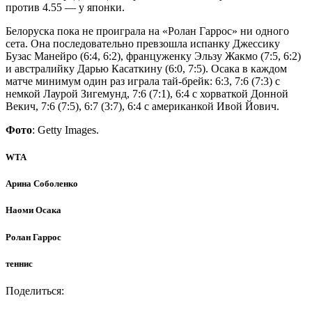
против 4.55 — у японки.
Белоруска пока не проиграла на «Ролан Гаррос» ни одного
сета. Она последовательно превзошла испанку Джессику
Бузас Манейро (6:4, 6:2), француженку Эльзу Жакмо (7:5, 6:2)
и австралийку Дарью Касаткину (6:0, 7:5). Осака в каждом
матче минимум один раз играла тай-брейк: 6:3, 7:6 (7:3) с
немкой Лаурой Зигемунд, 7:6 (7:1), 6:4 с хорваткой Донной
Векич, 7:6 (7:5), 6:7 (3:7), 6:4 с американкой Ивой Йович.
Фото
: Getty Images.
WTA
Арина Соболенко
Наоми Осака
Ролан Гаррос
теннис
Поделиться: