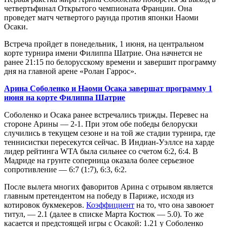
четвертьфинал Открытого чемпионата Франции. Она
проведет матч четвертого раунда против японки Наоми
Осаки.
Встреча пройдет в понедельник, 1 июня, на центральном
корте турнира имени Филиппа Шатрие. Она начнется не
ранее 21:15 по белорусскому времени и завершит программу
дня на главной арене «Ролан Гаррос».
Арина Соболенко и Наоми Осака завершат программу 1
июня на корте Филиппа Шатрие
Соболенко и Осака ранее встречались трижды. Перевес на
стороне Арины — 2-1. При этом обе победы белоруски
случились в текущем сезоне и на той же стадии турнира, где
теннисистки пересекутся сейчас. В Индиан-Уэллсе на харде
лидер рейтинга WTA была сильнее со счетом 6:2, 6:4. В
Мадриде на грунте соперница оказала более серьезное
сопротивление — 6:7 (1:7), 6:3, 6:2.
После вылета многих фаворитов Арина с отрывом является
главным претендентом на победу в Париже, исходя из
котировок букмекеров.
Коэффициент
на то, что она завоюет
титул, — 2.1 (далее в списке Марта Костюк — 5.0). То же
касается и предстоящей игры с Осакой: 1.21 у Соболенко