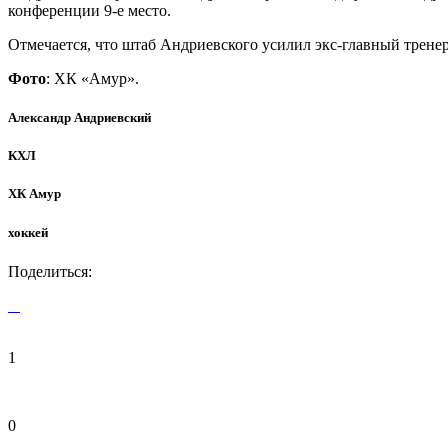
конференции 9-е место.
Отмечается, что штаб Андриевского усилил экс-главный трене
Фото
: ХК «Амур».
Александр Андриевский
КХЛ
ХК Амур
хоккей
Поделиться:
1
0