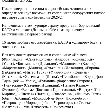
Оглашаем список.
После завершения сезона в европейских чемпионатах
определился круг возможных соперников белорусских клубов
на старте Лиги конференций-2026/27.
Напомним, в этом турнире страну представят борисовский
БАТЭ и минское «Динамо». Обе команды начнут
выступление с первого раунда.
16 июня пройдет его жеребьевка. БАТЭ и «Динамо» будут в
числе сеяных.
Вот кто может достаться им в соперники: «Ильвес»
(Финляндия), «Санта-Колома» (Андорра), «Коннас Ки»
(Уэльс), «Богемианс» (Ирландия), «Малишева» (Косово),
«Марсашлокк» (Мальта), «Стьярнан» (Исландия), «Европа»
(Гибралтар), «Интер Турку» (Финляндия), «Елимай»
(Казахстан), «Хегельман» (Литва), «Пенибонт», «Кэрнарфон
Таун» (оба — Уэльс), «Рунавик» (Фарерские Острова),
«Гленторан» (Северная Ирландия), «Нымме Калью»
(Эстония), «Вележ» (Босния и Герцеговина), «Виртус» (Сан-
Марино), «Лиепая» (Латвия), «Эльбасани», «Динамо Сити»
(оба — Албания), «Мондорф-ле-Бен» (Люксембург),
«Петровац», «Морнар» (оба — Черногория), «Силекс»
(Болгария), «Уна Штрассен» (Люксембург).