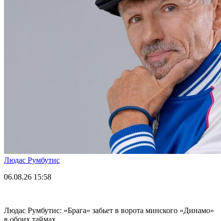
Людас Румбутис
06.08.26
15:58
Людас Румбутис: «Брага» забьет в ворота минского «Динамо»
в обоих таймах