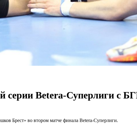
й серии Betera-Суперлиги с Б
ов Брест» во втором матче финала Betera-Суперлиги.