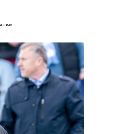
налом»