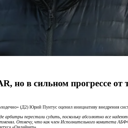
R, но в сильном прогрессе от
олодечно» (Д2) Юрий Пунтус оценил инициативу внедрения сист
, где арбитры перестали судить, поскольку абсолютно все наде
отменял. Отмечу, что как член Исполнительного комитета АБФФ 
нтуса «Онлайнер»
.