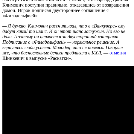
Климович поступил правильно, отказавшись от возвращения
домой. Игрок подписал двустороннее соглашение с
«Филадельфией».
— Я думаю, Климович рассчитывал, что в «Ванкувере» ему
дадут какой-то шанс. И он этот шанс заслужил. Но его не
дали. Поэтому он цепляется за двусторонний контракт.
Подписание с «Филадельфией» — нормальное решение. А
вернуться сюда успеет. Молодец, что не повелся. Говорят
же, что баснословные деньги предлагали в КХЛ,
—
отметил
Шинкевич в выпуске «Раскатки».