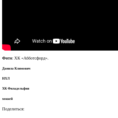
Фото
: ХК «Абботсфорд».
Данила Климович
НХЛ
ХК Филадельфия
хоккей
Поделиться: