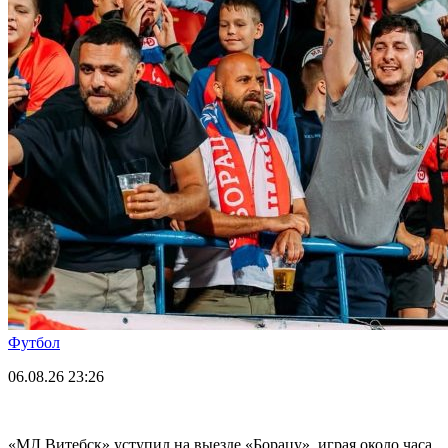
Футбол
06.08.26
23:26
«МЛ Витебск» уступил на выезде «Борацу», играя около часа