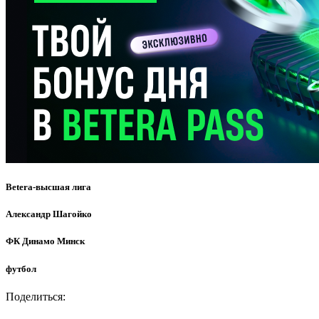
Betera-высшая лига
Александр Шагойко
ФК Динамо Минск
футбол
Поделиться: