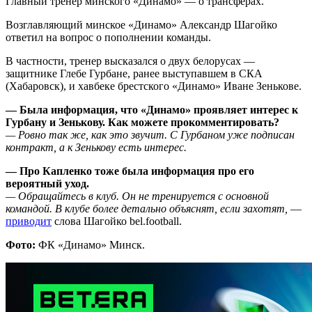
Главный тренер минского «Динамо» — о трансферах.
Возглавляющий минское «Динамо» Александр Шагойко
ответил на вопрос о пополнении команды.
В частности, тренер высказался о двух белорусах —
защитнике Глебе Гурбане, ранее выступавшем в СКА
(Хабаровск), и хавбеке брестского «Динамо» Иване Зенькове.
— Была информация, что «Динамо» проявляет интерес к
Гурбану и Зенькову. Как можете прокомментировать?
— Ровно так же, как это звучит. С Гурбаном уже подписан
контракт, а к Зенькову есть интерес.
— Про Капленко тоже была информация про его
вероятный уход.
— Обращайтесь в клуб. Он не тренируется с основной
командой. В клубе более детально объяснят, если захотят,
—
приводит
слова Шагойко bel.football.
Фото:
ФК «Динамо» Минск.