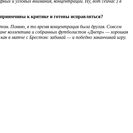
ых и угловых внимания, концентрации. Ну, вот сейчас [ в
осприимчивы к критике и готовы исправляться?
ом. Помню, в то время концентрация была другая. Совсем
лане коллектива и собранных футболистов «Днепр» — хорошая
ак в матче с Брестом: забивай — и победно заканчивай игру.