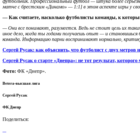
футбольчик. Профессиональный футбол — штука более серьезна
матче с брестским «Динамо» — 1:1] в этом аспекте игры у сво
— Как считаете, насколько футболисты команды, к которым
— Они все понимают, разумеется. Ведь не стоит цель их таки
иное дело, когда ты годами получаешь опыт — и становишься 
команда. Информацию парни воспринимают нормально, критику 
Сергей Русак: как объяснить, что футболист с двух метров н
Сергей Русак о старте «Днепра»: не тот результат, которог
Фото:
ФК «Днепр».
Betera-высшая лига
Сергей Русак
ФК Днепр
Поделиться: