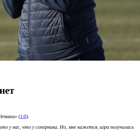
нет
Немана» (
1:0
).
о у нас, что у соперника. Но, мне кажется, игра получилась