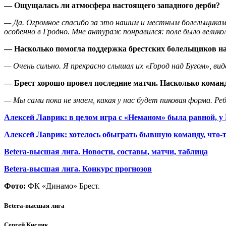
— Ощущалась ли атмосфера настоящего западного дерби?
— Да. Огромное спасибо за это нашим и местным болельщикам
особенно в Гродно. Мне антураж понравился: поле было великол
— Насколько помогла поддержка брестских болельщиков на
— Очень сильно. Я прекрасно слышал их «Город над Бугом», вид
— Брест хорошо провел последние матчи. Насколько команд
— Мы сами пока не знаем, какая у нас будет пиковая форма. Р
Алексей Лаврик: в целом игра с «Неманом» была равной,
Алексей Лаврик: хотелось обыграть бывшую команду, что-т
Betera-высшая лига. Новости, составы, матчи, таблица
Betera-высшая лига. Конкурс прогнозов
Фото:
ФК «Динамо» Брест.
Betera-высшая лига
Сергей Кисляк