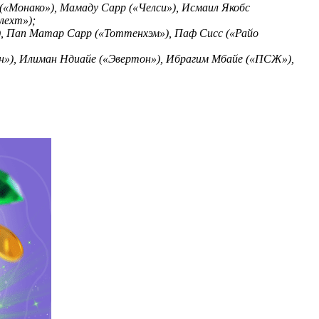
(«Монако»), Мамаду Сарр («Челси»), Исмаил Якобс
лехт»);
»), Пап Матар Сарр («Тоттенхэм»), Паф Сисс («Райо
ян»), Илиман Ндиайе («Эвертон»), Ибрагим Мбайе («ПСЖ»),