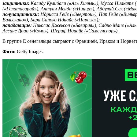
защитники:
Калиду Кулибали («Аль-Хиляль»), Мусса Ниакате 
(«Галатасарай»), Антуан Менди («Ницца»), Абдулай Сек («Ма
полузащитники:
Идрисса Гейе («Эвертон»), Пап Гейе («Вилья
Вальекано»), Бара Сапоко Ндиайе («Париж»);
нападающие:
Николас Джексон («Бавария»), Садио Мане («Аль
Ассане Диао («Комо»), Шериф Ндиайе («Самсунспор»).
В группе E сенегальцы сыграют с Францией, Ираком и Норвег
Фото:
Getty Images.