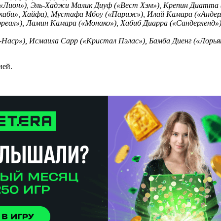
(«Лион»), Эль-Хаджи Малик Диуф («Вест Хэм»), Крепин Диатта 
ккаби», Хайфа), Мустафа Мбоу («Париж»), Илай Камара («Андер
рреал»), Ламин Камара («Монако»), Хабиб Диарра («Сандерленд
-Наср»), Исмаила Сарр («Кристал Пэлас»), Бамба Диенг («Лорь
ией.