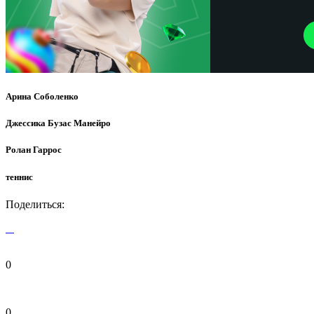
Арина Соболенко
Джессика Бузас Манейро
Ролан Гаррос
теннис
Поделиться:
0
0