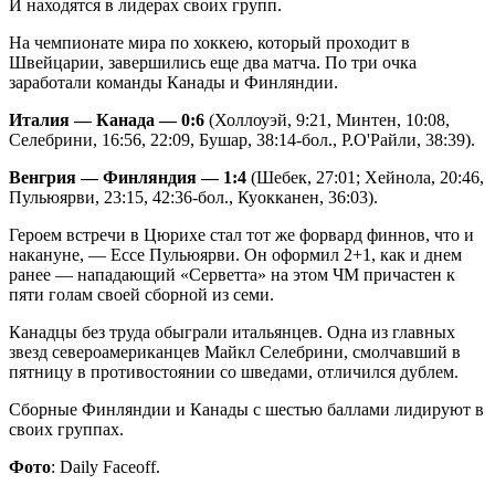
И находятся в лидерах своих групп.
На чемпионате мира по хоккею, который проходит в
Швейцарии, завершились еще два матча. По три очка
заработали команды Канады и Финляндии.
Италия — Канада — 0:6
(Холлоуэй, 9:21, Минтен, 10:08,
Селебрини, 16:56, 22:09, Бушар, 38:14-бол., Р.О'Райли, 38:39).
Венгрия — Финляндия — 1:4
(Шебек, 27:01; Хейнола, 20:46,
Пульюярви, 23:15, 42:36-бол., Куокканен, 36:03).
Героем встречи в Цюрихе стал тот же форвард финнов, что и
накануне, — Ессе Пульюярви. Он оформил 2+1, как и днем
ранее — нападающий «Серветта» на этом ЧМ причастен к
пяти голам своей сборной из семи.
Канадцы без труда обыграли итальянцев. Одна из главных
звезд североамериканцев Майкл Селебрини, смолчавший в
пятницу в противостоянии со шведами, отличился дублем.
Сборные Финляндии и Канады с шестью баллами лидируют в
своих группах.
Фото
: Daily Faceoff.