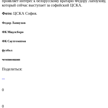
проявляет интерес к белорусскому вратарю Федору Лапоухову,
который сейчас выступает за софийский ЦСКА.
Фото:
ЦСКА София.
Федор Лапоухов
ФК Мидлсборо
ФК Саутгемптон
футбол
чемпионшип
Поделиться:
0
0