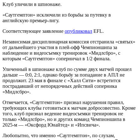
Клуб уличили в шпионаже.
«Саутгемптон» исключили из борьбы за путевку в
английскую премьер-лигу.
Соответствующее заявление
опубликовал
EFL.
Независимая дисциплинарная комиссия отстранила «святых»
от дальнейшего участия в плей-офф Чемпионшипа за
наблюдение и видеосъемку тренировок «Мидлсбро», с
которым «Саутгемптон» соперничал в 1/2 финала.
Уличенный в шпионаже клуб по сумме двух матчей прошел
дальше — 0:0, 2:1, однако борьбу за попадание в АПЛ не
продолжит. 23 мая в финале с «Халл Сити» встретится
пострадавший от непорядочных действий соперника
«Мидлсбро».
Отмечается, «Саутгемптон» признал нарушения правил,
требующих клубы готовиться к матчам добросовестно. Кроме
того, клуб признал ведение видеосъемки тренировок не
только «Мидлсбро», но и других команд Чемпионшипа в
2025-м — «Оксфорд Юнайтед» и «Ипсвича».
Любопытно, что именно «Саутгемптон», по слухам,