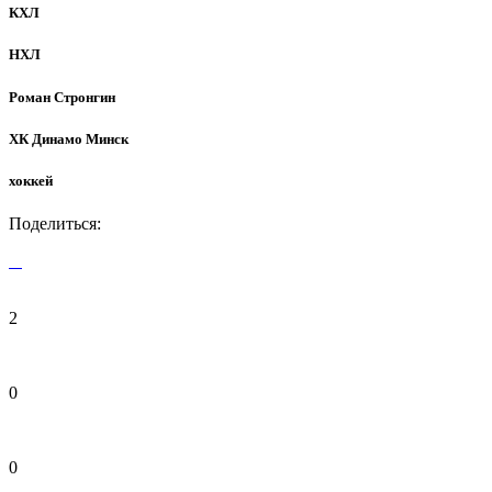
КХЛ
НХЛ
Роман Стронгин
ХК Динамо Минск
хоккей
Поделиться:
2
0
0