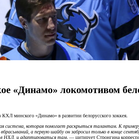
ое «Динамо» локомотивом бело
 КХЛ минского «Динамо» в развитии белорусского хоккея.
ая система, которая помогает раскрыться талантам. К примеру
вбрасываний, а первую шайбу он забросил только в конце сентябр
ь в НХЛ, и адаптироваться там
, — цитирует Стронгина корресп