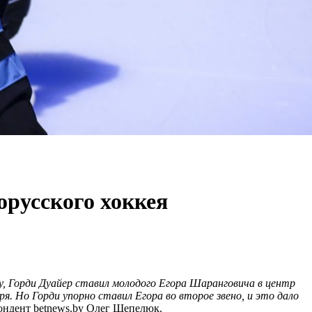
русского хоккея
, Горди Дуайер ставил молодого Егора Шаранговича в центр
я. Но Горди упорно ставил Егора во второе звено, и это дало
ондент betnews.by Олег Шепелюк.