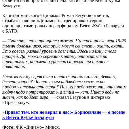
Ответил на вопрос о серии пенальти в финале Betera-Кубка
Беларуси.
Капитан минского «Динамо» Роман Бегунов ответил,
отрабатывало ли «Динамо» на тренировках серию
одиннадцатиметровых перед финалом Betera-Кубка Беларуси
с БАТЭ.
— Считаю, это в принципе сложно. На тренировке нет 15-20
тысяч болельщиков, которые могут свистеть, охать, ахать.
Это совсем разный уровень давления. Здесь на кону стоял
трофей. Да, можно серьезно к этому относиться на
тренировках, но именно уровень стресса ты никак не
повторишь.
Плюс ко всему серия была очень длинная: сколько, девять,
десять ударов? Часто ли мы наблюдаем схожие по
продолжительности серии? Нельзя предположить, что этим
людям надо потренировать, а этим — нет. Никто ведь не
знает, как пойдет игра,
— сказал Бегунов в интервью
«Прессболу».
«Привет тем, кто не верил в нас!» Борисовчане — о победе
в Betera-Кубке Беларуси
Фото:
ФК «Динамо» Минск.