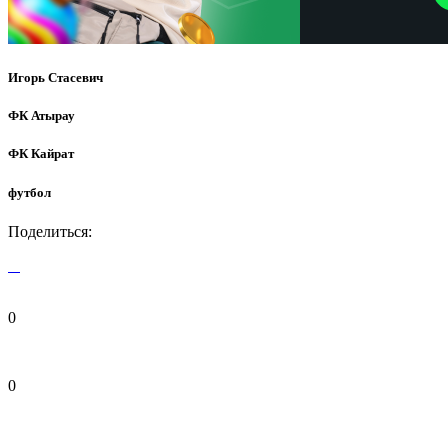
Игорь Стасевич
ФК Атырау
ФК Кайрат
футбол
Поделиться:
0
0