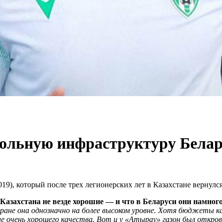
ольную инфраструктуру Белар
19), который после трех легионерских лет в Казахстане вернулс
Казахстана не везде хорошие — и что в Беларуси они намног
не она однозначно на более высоком уровне. Хотя бюджеты каз
не очень хорошего качества. Вот и у «Атырау» газон был откро