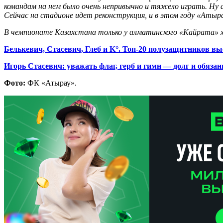
командам на нем было очень непривычно и тяжело играть. Ну а
Сейчас на стадионе идет реконструкция, и в этом году «Атыра
В чемпионате Казахстана только у алматинского «Кайрата» хо
Белькевич, Стасевич, Глеб и K°. Топ-20 полузащитников в
Игорь Стасевич: уважать флаг, герб и гимн — долг и обязан
Фото:
ФК «Атырау».