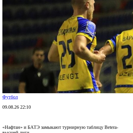
Футбол
09.08.26
22:10
«Нафтан» и БАТЭ замыкают турнирную таблицу Betera-
высшей лиги