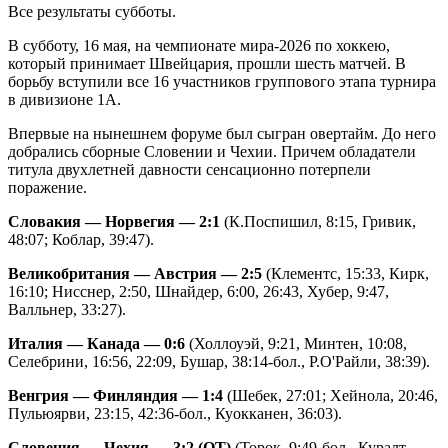
Все результаты субботы.
В субботу, 16 мая, на чемпионате мира-2026 по хоккею,
который принимает Швейцария, прошли шесть матчей. В
борьбу вступили все 16 участников группового этапа турнира
в дивизионе 1А.
Впервые на нынешнем форуме был сыгран овертайм. До него
добрались сборные Словении и Чехии. Причем обладатели
титула двухлетней давности сенсационно потерпели
поражение.
Словакия — Норвегия — 2:1
(К.Поспишил, 8:15, Гривик,
48:07; Коблар, 39:47).
Великобритания — Австрия — 2:5
(Клементс, 15:33, Кирк,
16:10; Нисснер, 2:50, Шнайдер, 6:00, 26:43, Хубер, 9:47,
Валльнер, 33:27).
Италия — Канада — 0:6
(Холлоуэй, 9:21, Минтен, 10:08,
Селебрини, 16:56, 22:09, Бушар, 38:14-бол., Р.О'Райли, 38:39).
Венгрия — Финляндия — 1:4
(Шебек, 27:01; Хейнола, 20:46,
Пульюярви, 23:15, 42:36-бол., Куокканен, 36:03).
Словения — Чехия — 3:2 (ОТ)
(Торок, 9:49-бол., Куралт,