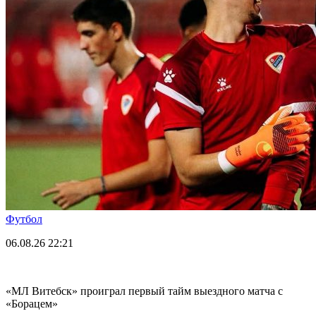
Футбол
06.08.26
22:21
«МЛ Витебск» проиграл первый тайм выездного матча с
«Борацем»