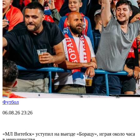
Футбол
06.08.26
23:26
«МЛ Витебск» уступил на выезде «Борацу», играя около часа
в меньшинстве