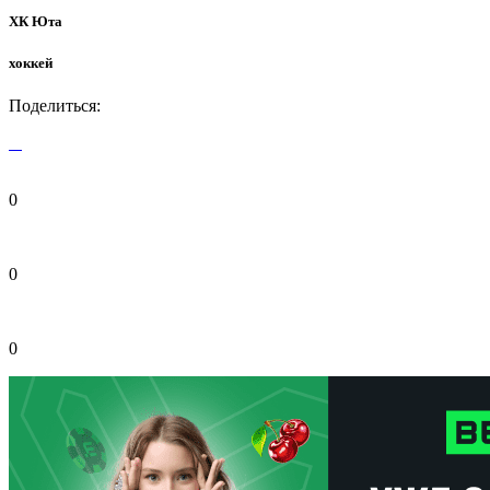
ХК Юта
хоккей
Поделиться:
0
0
0