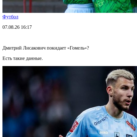
Футбол
07.08.26
16:17
Дмитрий Лисакович покидает «Гомель»?
Есть такие данные.