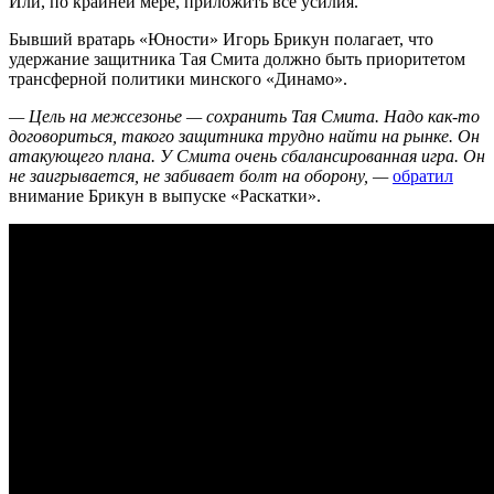
Или, по крайней мере, приложить все усилия.
Бывший вратарь «Юности» Игорь Брикун полагает, что
удержание защитника Тая Смита должно быть приоритетом
трансферной политики минского «Динамо».
— Цель на межсезонье — сохранить Тая Смита. Надо как-то
договориться, такого защитника трудно найти на рынке. Он
атакующего плана. У Смита очень сбалансированная игра. Он
не заигрывается, не забивает болт на оборону, —
обратил
внимание Брикун в выпуске «Раскатки».