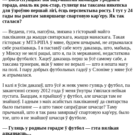
горада
, амаль як рок-стар, гуляеце вы таксама някепска
для ўзроўню
п
ершай лігі,
ёсць
п
е
рспектыва росту. І тут
у
24
гады вы раптам зав
я
ршаеце спартовую кар'еру. Як так
сталася?
— Ведаеш, гэта, напэўна, звязана з гісторыяй майго
паклікання да жыцця святарскага, жыцця манаскага. Такая
гісторыя: у МТЗ-РІПА ў мяне, будзем шчырымі, не атрымалася
сябе рэалізаваць. І я паставіў сабе мэту даказаць, што, мабыць,
у Мінску не мелі рацыі, што я, па іх меркаванні, недастаткова
добры футбаліст. Хацеў даказаць перш за ўсё самому сабе, а
таксама трэнерам, якія ў мяне не верылі — што я нешта магу
на полі. І пару добрых футбольных гадоў у Слоніме у мяне ўсё
ж атрымалася.
І калі я ўсім даказаў, што ўсё ж неяк умею гуляць у футбол, па
заканчэнні сезону 2012 года ў меня ўнутры з'явілася нейкая
пустата. Быццам, я прыйшоў у футбол, але шчасця там не
знайшоў. І адным з маіх асабістых пакліканняў да святарства
было пытанне — а што такое сапраўднае шчасце? Таму
прычынай, што я так рана завяршыў спартовую кар'еру, было
тое, што я не знайшоў шчасця ў футболе.
—
Г
уляць у родным горадзе ў футбол
—
гэта вялікая
адказнасць
…