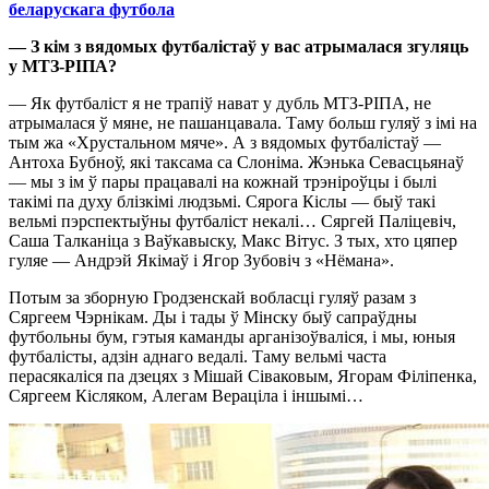
беларускага футбола
— З кім з вядомых футбалістаў у вас ат
р
ымалася згуляць
у МТЗ-Р
І
П
А
?
— Як футбаліст я не трапіў нават у дубль МТЗ-РІПА, не
атрымалася ў мяне, не пашанцавала. Таму больш гуляў з імі на
тым жа «Хрустальном мяче». А з вядомых футбалістаў —
Антоха Бубноў, які таксама са Слоніма. Жэнька Севасцьянаў
— мы з ім ў пары працавалі на кожнай трэніроўцы і былі
такімі па духу блізкімі людзьмі. Сярога Кіслы — быў такі
вельмі пэрспектыўны футбаліст некалі… Сяргей Паліцевіч,
Саша Талканіца з Ваўкавыску, Макс Вітус. З тых, хто цяпер
гуляе — Андрэй Якімаў і Ягор Зубовіч з «Нёмана».
Потым за зборную Гродзенскай вобласці гуляў разам з
Сяргеем Чэрнікам. Ды і тады ў Мінску быў сапраўдны
футбольны бум, гэтыя каманды арганізоўваліся, і мы, юныя
футбалісты, адзін аднаго ведалі. Таму вельмі часта
перасякаліся па дзецях з Мішай Сіваковым, Ягорам Філіпенка,
Сяргеем Кісляком, Алегам Вераціла і іншымі…