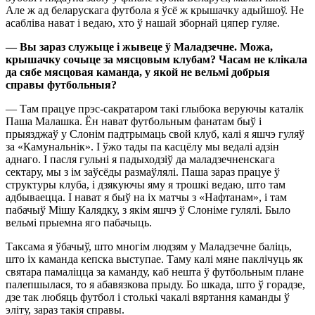
Але ж ад беларускага футбола я ўсё ж крышачку адыйшоў. Не
асабліва нават і ведаю, хто ў нашай зборнай цяпер гуляе.
— Вы зараз служыце і жыв
е
це ў Малад
зе
чне. Можа
,
крышачку сочыце за
мясцовым
клубам? Часам не клікал
а
да сябе
мясцов
ая
каманд
а
, у якой
не
вельмі
добрыя
справы футбольныя?
— Там працуе прэс-сакратаром такі глыбока веруючы каталік
Паша Малашка. Ён нават футбольным фанатам быў і
прыязджаў у Слонім падтрымаць свой клуб, калі я яшчэ гуляў
за «Камунальнік». І ўжо тады па касцёлу мы ведалі адзін
аднаго. І пасля гульні я падыходзіў да маладзечненскага
сектару, мы з ім заўсёды размаўлялі. Паша зараз працуе ў
структуры клуба, і дзякуючы яму я трошкі ведаю, што там
адбываецца. І нават я быў на іх матчы з «Нафтанам», і там
пабачыў Мішу Калядку, з якім яшчэ ў Слоніме гулялі. Было
вельмі прыемна яго пабачыць.
Таксама я ўбачыў, што многім людзям у Маладзечне баліць,
што іх каманда кепска выступае. Таму калі мяне паклічуць як
святара памаліцца за каманду, каб нешта ў футбольным плане
палепшылася, то я абавязкова прыду. Бо шкада, што ў горадзе,
дзе так любяць футбол і столькі чакалі вяртання каманды ў
эліту, зараз такія справы.