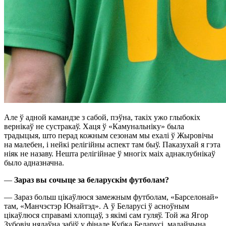
Але ў адной камандзе з сабой, пэўна, такіх ужо глыбокіх
вернікаў не сустракаў. Хаця ў «Камунальніку» была
традыцыя, што перад кожным сезонам мы ехалі ў Жыровічы
на малебен, і нейкі релігійны аспект там быў. Паказухай я гэта
ніяк не назаву. Нешта релігійнае ў многіх маіх аднаклубнікаў
было адназначна.
—
Зараз вы сочыце за беларускім футболам?
— Зараз больш цікаўлюся замежным футболам, «Барселонай»
там, «Манчэстэр Юнайтэд». А ў Беларусі ў асноўным
цікаўлюся справамі хлопцаў, з якімі сам гуляў. Той жа Ягор
Зубовіч нядаўна забіў у фінале Кубка Беларусі, малайчына.