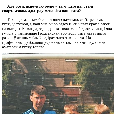
— Але
ў
сё ж асноўную ролю ў тым, што вы ста
лі
спартсмэнам, адыграў менавіта ваш тата?
— Так, вядома. Тым больш я яшчэ памятаю, як бацька сам
гуляў у футбол, і, калі мне было гадоў 8, ён нават браў з сабой
на выезды. Каманда, здаецца, называлася «Гидротехник», і яна
гуляла ў чэмпіянаце Гродзенскай вобласці. Тата нават адзін
раз стаў лепшым бамбардзірам таго чэмпіяната. На
прафесійны футбольны ўзровень ён так і не выйшаў, але на
аматарскім гуляў топава.