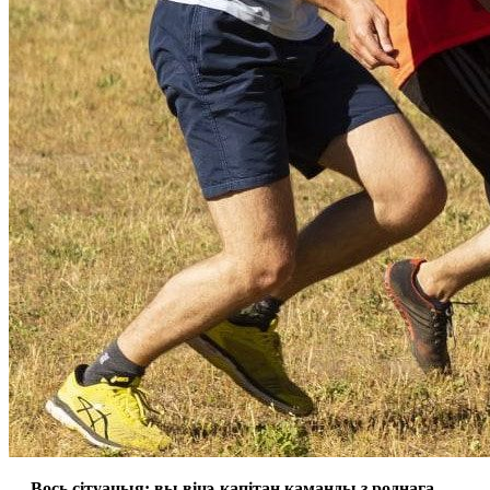
—
В
ось сітуацыя
:
вы віцэ-капітан
каманды з роднага