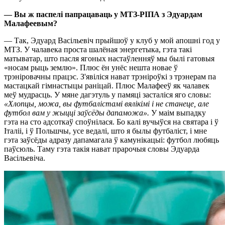
— Вы ж паспелі папрацаваць у МТЗ-Р
І
П
А
з Эдуардам
Малафеевым?
— Так, Эдуард Васільевіч прыйшоў у клуб у мой апошні год у
МТЗ. У чалавека проста шалёная энергетыка, гэта такі
матыватар, што пасля ягоных настаўленняў мы былі гатовыя
«носам рыць землю». Плюс ён унёс нешта новае ў
трэніровачны працэс. З'явіліся нават трэніроўкі з трэнерам па
мастацкай гімнастыцы раніцай. Плюс Малафееў як чалавек
меў мудрасць. У мяне дагэтуль у памяці засталіся яго словы:
«Хлопцы, можа, вы футбалістамі вялікімі і не станеце, але
футбол вам у жыцці заўсёды дапаможа».
У маім выпадку
гэта на сто адсоткаў споўнілася. Бо калі вучыўся на святара і ў
Італіі, і ў Польшчы, усе ведалі, што я былы футбаліст, і мне
гэта заўсёды адразу дапамагала ў камунікацыі: футбол любяць
паўсюль. Таму гэта такія нават прарочыя словы Эдуарда
Васільевіча.