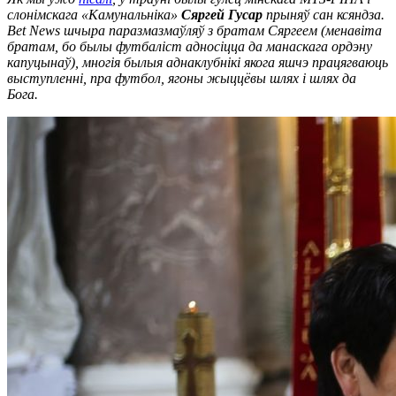
слонімскага «Камунальніка»
Сяргей Гусар
прыняў сан ксяндза.
Bet
News шчыра паразмазмаўля
ў
з братам Сяргеем (менавіта
братам, бо былы футбаліст адносіцца да манаскага ордэну
капуцынаў), многія былыя аднаклубнікі
якога
яшчэ
працягваюць
выступленні
, пра футбол, ягоны жыццёвы шлях і шлях да
Бога.