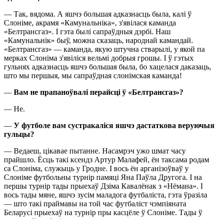
— Так, вядома. А яшчэ большая адказнасць была, калі ў
Слоніме, акрамя «Камунальніка», з'явілася каманда
«Белтрансгаз». І гэта былі сапраўдныя дэрбі. Наш
«Камунальнік» быў, можна сказаць, народнай камандай.
«Белтрансгаз» — каманда, якую штучна стварылі, у якой па
мерках Слоніма з'явіліся вельмі добрыя грошы. І ў гэтых
гульнях адказнасць яшчэ большая была, бо хацелася даказаць,
што мы першыя, мы сапраўдная слонімская каманда!
—
Вам не прапаноўвалі перайсці ў «Белтран
с
газ»?
— Не.
—
У
футбол
е
вам сустракаліся яшчэ дастаткова веруючыя
гульцы
?
— Ведаеш, цікавае пытанне. Насамрэч ужо шмат часу
прайшло. Ёсць такі ксендз Артур Малафей, ён таксама родам
са Слоніма, служыць у Гродне. І вось ён арганізоўваў у
Слоніме футбольны турнір памяці Яна Паўла Другога. І на
першы турнір тады прыехаў Дзіма Кавалёнак з «Нёмана». І
вось тады мяне, яшчэ зусім маладога футбаліста, гэта ўразіла
— што такі праймавы на той час футбаліст чэмпіяната
Беларусі прыехаў на турнір пры касцёле ў Слоніме. Тады ў