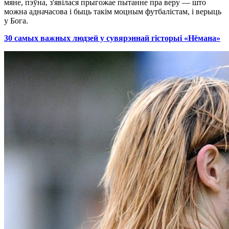
мяне, пэўна, з'явілася прыгожае пытанне пра веру — што
можна адначасова і быць такім моцным футбалістам, і верыць
у Бога.
30 самых важных людзей у сувярэннай гісторыі «Нёмана»