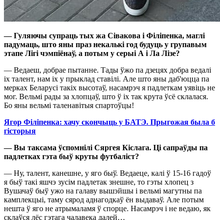
—
Гуляючы
супраць тых жа Сівакова і Філіпенка,
магл
i
падумаць,
што яны праз
некалькі
год будуць у групавым
этапе Лігі
ч
эмпіёнаў, а потым у
с
ерыі А і
Ла Лізе
?
— Ведаеш, добрае пытанне. Тады ўжо па дзецях добра ведалі
іх талент, нам іх у прыклад ставілі. Але што яны даб'юцца па
мерках Беларусі такіх высотаў, насамрэч я падлеткам уявіць не
мог. Вельмі рады за хлопцаў, што ў іх так крута ўсё склалася.
Бо яны вельмі таленавітыя спартоўцы!
Ягор Філіпенка: хачу скончыць у БАТЭ. Прыгожая была б
гісторыя
— Вы таксама ўспомнілі Сяргея Кіслага. Ці сапраўды па
падлетках гэта быў круты футбаліст?
— Ну, талент, канешне, у яго быў. Ведаеце, калі ў 15-16 гадоў
я быў такі яшчэ зусім падлетак знешне, то гэты хлопец з
Вушачаў быў ужо на галаву вышэйшы і вельмі магутны па
камплекцыі, таму сярод аднагодкаў ён выдаваў. Але потым
нешта ў яго не атрымаламя ў спорце. Насамрэч і не ведаю, як
склаўся лёс гэтага чалавека далей…