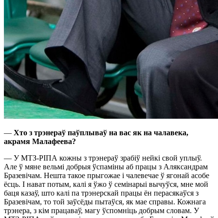
—
Хто з трэнераў паўплываў на вас як на чалавека,
акрамя Малафеева?
— У МТЗ-РІПА кожны з трэнераў зрабіў нейкі свой уплыў.
Але ў мяне вельмі добрыя ўспаміны аб працы з Аляксандрам
Бразевічам. Нешта такое прыгожае і чалевечае ў ягонай асобе
ёсць. І нават потым, калі я ўжо ў семінарыі вычуўся, мне мой
баця казаў, што калі па трэнерскай працы ён перасякаўся з
Бразевічам, то той заўсёды пытаўся, як мае справы. Кожнага
трэнера, з кім працаваў, магу ўспомніць добрым словам. У