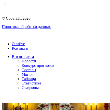
© Copyright 2026
Политика обработки данных
О сайте
Контакты
Высшая лига
Новости
Конкурс прогнозов
Составы
Матчи
Таблица
Статистика
Стадионы