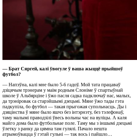
— Брат Сяргей, калі ўвогуле ў ваша жыццё прыйшоў
футбол?
— Напэўна, калі мне было 5-6 гадоў. Мой тата працаваў
дзіцячым трэнерам у маім родным Слоніме ў спартыўнай
школе ў Альбярціне і ўжо пасля садка падключаў нас, малых,
да трэніровак са старэйшымі дзецьмі. Мяне ўжо тады гэта
падкупіла, бо футбол — такая прыгожая супольнасць. Ды і
дзяцінства ў мяне было яшчэ без інтэрнэту, без тэлефонаў,
таму малымі праводзілі ўвесь вольны час на вуліцы. А каля
майго дома было футбольнае поле. Таму мы з іншымі дзецьмі
ўлетку з ранку да цямна там гулялі. Пачало нешта
атрымоўвацца ў гэтай гульні — так вось і пайшло…