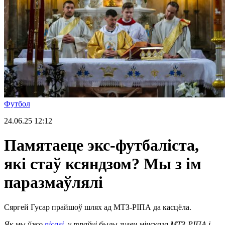
Футбол
24.06.25
12:12
Памятаеце экс-футбаліста,
які стаў ксяндзом? Мы з ім
паразмаўлялі
Сяргей Гусар прайшоў шлях ад МТЗ-РIПА да касцёла.
Як мы ўжо
пісалі
, у траўні былы гулец мінскага МТЗ-Р
I
П
А
і