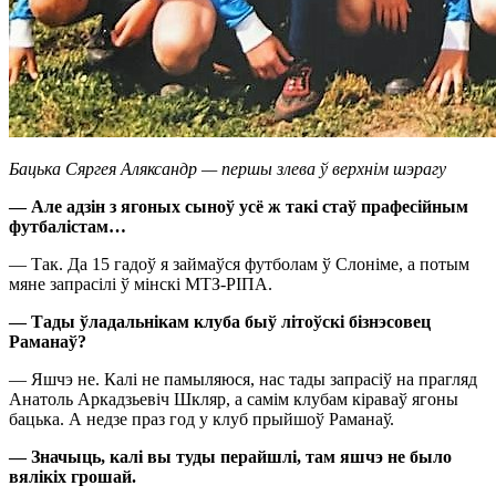
Бацька Сяргея Аляксандр — першы злева ў верхнім шэрагу
— Але адзін з ягоных сыноў усё ж такі стаў прафесійным
футбалістам…
— Так. Да 15 гадоў я займаўся футболам ў Слоніме, а потым
мяне запрасілі ў мінскі МТЗ-РІПА.
— Тады
ў
ладальнікам клуба быў
літоўскі
бізн
э
совец
Раманаў?
— Яшчэ не. Калі не памыляюся, нас тады запрасіў на прагляд
Анатоль Аркадзьевіч Шкляр, а самім клубам кіраваў ягоны
бацька. А недзе праз год у клуб прыйшоў Раманаў.
— Значыць, калі вы туды перайшлі, там яшчэ не было
вялікіх грошай.