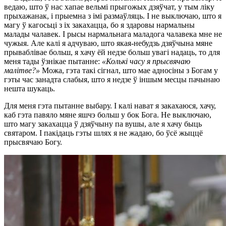
ведаю, што ў нас хапае вельмі прыгожых дзяўчат, у тым ліку
прыхажанак, і прыемна з імі размаўляць. І не выключаю, што я
магу ў кагосьці з іх закахацца, бо я здаровы нармальны
малады чалавек. І рысы нармальнага маладога чалавека мне не
чужыя. Але калі я адчуваю, што якая-небудзь дзяўчына мяне
прываблівае больш, я хачу ёй недзе больш увагі надаць, то для
меня тады ўзнікае пытанне:
«
Колькі
часу
я
прысвячаю
малітв
е
?»
Можа, гэта такі сігнал, што мае адносіны з Богам у
гэты час занадта слабыя, што я недзе ў іншым месцы пачынаю
нешта шукаць.
Для меня гэта пытанне выбару. І калі нават я закахаюся, хачу,
каб гэта павяло мяне яшчэ больш у бок Бога. Не выключаю,
што магу закахацца ў дзяўчыну па вушы, але я хачу быць
святаром. І пакідаць гэты шлях я не жадаю, бо ўсё жыццё
прысвячаю Богу.