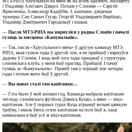
МТЗ-РІПА паўплывалі на мяне як на асобу Бразевіч, Малафееў
і Уладзімір Алегавіч Дзяцел. Потым у Слоніме — Сяргей
Ярмоленка, Аляксандр Кадаўбік. І, канешне, дзіцячыя
трэнеры: Сан Саныч Гусар, Георгій Уладзіміравіч Вярбіцкі,
Уладзімір Дзмітрыевіч Гароднікаў і іншыя.
—
Пасля МТЗ-РІПА вы вярнуліся у родны Слонім і пачалі
гуляць за мясцовы «Камунальнік».
— Так, пасля «Хрустального мяча» ў другую каманду МТЗ-
РІПА, якая гуляла тады ў другой лізе, я не прайшоў і вярнуўся
дадому ў Слонім. І хоць мой тата тады працаваў у структуры
слонімскага клуба, у меня быў прагляд. Прайшоў. І пачаў
гуляць за «Камунальнік». Правёў там у першай лізе чатыры
гады і потым яшчэ быў ў другой.
—
Вы нават
стал
і там капітанам…
— Гэта было ў мой апошні год. Каманда выбрала капітанам
легенду слонімскага футбола Дзяніса Куцко, а мяне — віцэ-
капітанам. Але ў першых турах Куца атрымаў вельмі цяжкую
траўму, і амаль ўвесь сезон капітанам на полі быў я, хаця
намінальна я быў усё ж віцэ-капітанам.