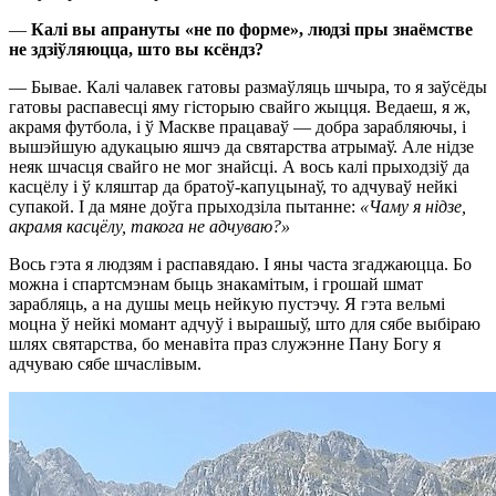
—
Калі вы апрануты «не по форме», людзі пры знаёмстве
не здзіўляюцца, што вы ксёндз?
— Бывае. Калі чалавек гатовы размаўляць шчыра, то я заўсёды
гатовы распавесці яму гісторыю свайго жыцця. Ведаеш, я ж,
акрамя футбола, і ў Маскве працаваў — добра зарабляючы, і
вышэйшую адукацыю яшчэ да святарства атрымаў. Але нідзе
неяк шчасця свайго не мог знайсці. А вось калі прыходзіў да
касцёлу і ў кляштар да братоў-капуцынаў, то адчуваў нейкі
супакой. І да мяне доўга прыходзіла пытанне:
«Чаму я нідзе,
акрамя касцёлу, такога не адчуваю?»
Вось гэта я людзям і распавядаю. І яны часта згаджаюцца. Бо
можна і спартсмэнам быць знакамітым, і грошай шмат
зарабляць, а на душы мець нейкую пустэчу. Я гэта вельмі
моцна ў нейкі момант адчуў і вырашыў, што для сябе выбіраю
шлях святарства, бо менавіта праз служэнне Пану Богу я
адчуваю сябе шчаслівым.