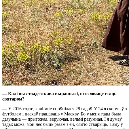
—
Калі вы стоадсоткава вырашылі, што хочаце стаць
святаром?
— У 2016 годзе, калі мне споўнілася 28 гадоў. У 24 я скончыў з
футболам і паехаў працаваць у Маскву. Бо у меня тады была
дзяўчына — прыгожая, веруючая, вельмі разумная. І я думаў
тады: можа, мой лёс быць разам з ёй, сям'ю стварыць. Таму ў