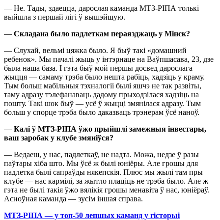
— Не. Тады, здаецца, дарослая каманда МТЗ-РІПА толькі
выйшла з першай лігі ў вышэйшую.
—
Складана
было падлеткам пераязджаць у Мінск?
— Слухай, вельмі цяжка было. Я быў такі «домашний
ребенок». Мы пачалі жыць у інтэрнаце на Ваўпшасава, 23, дзе
была наша база. І гэта быў мой першы досвед дарослага
жыцця — самаму трэба было нешта рабіць, хадзіць у краму.
Тым больш мабільныя тэхналогіі былі яшчэ не так развіты,
таму адразу тэлефанаваць дадому прыходзілася хадзіць на
пошту. Такі шок быў — усё ў жыцці змянілася адразу. Тым
больш у спорце трэба было даказваць трэнерам ўсё наноў.
—
Калі ў МТЗ-Р
І
П
А
ўжо прыйшлі замежныя інвестары,
ваш заробак у клубе змяніўся?
— Ведаеш, у нас, падлеткаў, не надта. Можа, недзе ў разы
паўтары хіба што. Мы ўсё ж былі юніёры. Але грошы для
падлетка былі сапраўды някепскія. Плюс мы жылі там пры
клубе — нас кармілі, за жытло плаціць не трэба было. Але ж
гэта не былі такія ўжо вялікія грошы менавіта ў нас, юніёраў.
Асноўная каманда — зусім іншая справа.
МТЗ-РIПА — у топ-50 лепшых каманд у гісторыі