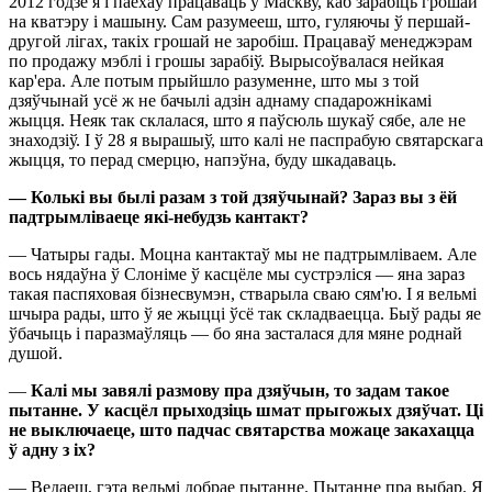
2012 годзе я і паехаў працаваць у Маскву, каб зарабіць грошай
на кватэру і машыну. Сам разумееш, што, гуляючы ў першай-
другой лігах, такіх грошай не заробіш. Працаваў менеджэрам
по продажу мэблі і грошы зарабіў. Вырысоўвалася нейкая
кар'ера. Але потым прыйшло разуменне, што мы з той
дзяўчынай усё ж не бачылі адзін аднаму спадарожнікамі
жыцця. Неяк так склалася, што я паўсюль шукаў сябе, але не
знаходзіў. І ў 28 я вырашыў, што калі не паспрабую святарскага
жыцця, то перад смерцю, напэўна, буду шкадаваць.
— Колькі вы былі разам з той дзяўчынай? Зараз вы
з
ёй
падтрымліваеце які-небудзь кантакт?
— Чатыры гады. Моцна кантактаў мы не падтрымліваем. Але
вось нядаўна ў Слоніме ў касцёле мы сустрэліся — яна зараз
такая паспяховая бізнесвумэн, стварыла сваю сям'ю. І я вельмі
шчыра рады, што ў яе жыцці ўсё так складваецца. Быў рады яе
ўбачыць і паразмаўляць — бо яна засталася для мяне роднай
душой.
—
Калі мы завялі размову пра дзяўчын, то задам такое
пытанне. У касцёл прыходзіць шмат прыгожых дзяўчат. Ці
не выключаеце, што падчас святарства можаце закахацца
ў
адну з іх
?
— Ведаеш, гэта вельмі добрае пытанне. Пытанне пра выбар. Я