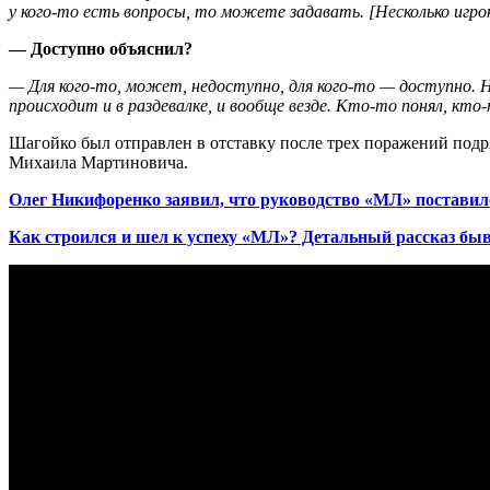
у кого-то есть вопросы, то можете задавать.
[
Несколько игро
— Доступно объяснил?
— Для кого-то, может, недоступно, для кого-то — доступно. Н
происходит и в раздевалке, и вообще везде. Кто-то понял, кто-
Шагойко был отправлен в отставку после трех поражений подря
Михаила Мартиновича.
Олег Никифоренко заявил, что руководство «МЛ» поставил
Как строился и шел к успеху «МЛ»? Детальный рассказ быв