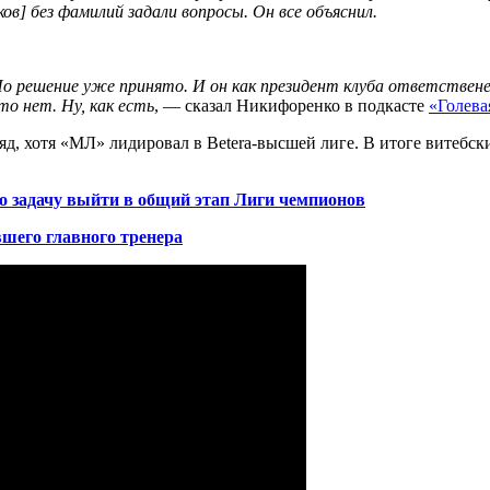
ков
]
без фамилий задали вопросы. Он все объяснил.
о решение уже принято. И он как президент клуба ответственен
то нет. Ну, как есть
, — сказал Никифоренко в подкасте
«Голева
д, хотя «МЛ» лидировал в Betera-высшей лиге. В итоге витебск
о задачу выйти в общий этап Лиги чемпионов
шего главного тренера