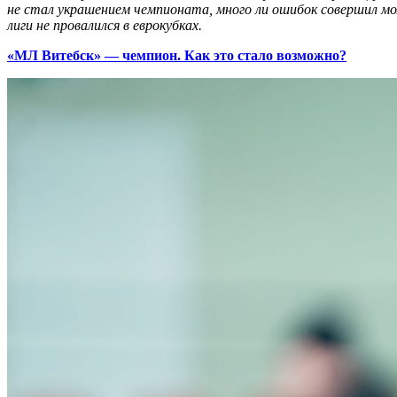
не стал украшением чемпионата, много ли ошибок совершил м
лиги не провалился в еврокубках.
«МЛ Витебск» — чемпион. Как это стало возможно?