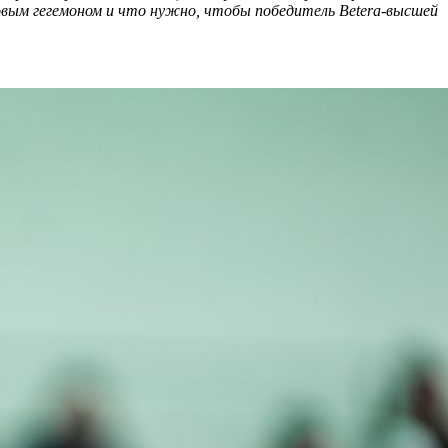
новым гегемоном и что нужно, чтобы победитель
Betera
-высшей