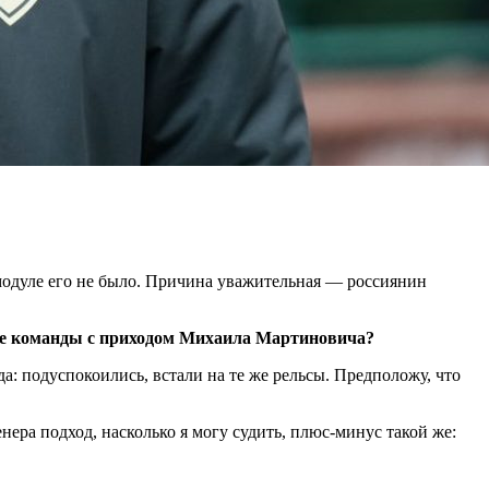
 модуле его не было. Причина уважительная — россиянин
гре команды с приходом Михаила Мартиновича?
а: подуспокоились, встали на те же рельсы. Предположу, что
нера подход, насколько я могу судить, плюс-минус такой же: