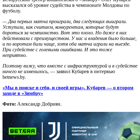
высказался об уровне судейства в чемпионате Молдовы по
футболу.
— Два первых матча проиграли, два следующих выиграли.
Уступили, как считаем, конкурентам, которые будут
бороться за чемпионство. Вот это плохо. Но даже в них
действовали с преимуществом. У нас и владения было больше,
и по воротам били чаще, хотя оба матча играли на выезде.
При судействе с голевыми ошибками. И это тоже
неприятно.
Поэтому вижу, что вместе с инфраструктурой и в судействе
ничего не изменилось
, — заявил Кубарев в интервью
betnews.by.
«Мы в поиске и себя, и своей игры». Кубарев — о втором
заходе в «Зимбру»
Фото:
Александр Добриян.