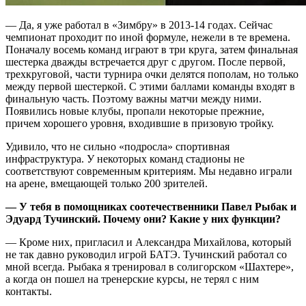
— Да, я уже работал в «Зимбру» в 2013-14 годах. Сейчас
чемпионат проходит по иной формуле, нежели в те времена.
Поначалу восемь команд играют в три круга, затем финальная
шестерка дважды встречается друг с другом. После первой,
трехкруговой, части турнира очки делятся пополам, но только
между первой шестеркой. С этими баллами команды входят в
финальную часть. Поэтому важны матчи между ними.
Появились новые клубы, пропали некоторые прежние,
причем хорошего уровня, входившие в призовую тройку.
Удивило, что не сильно «подросла» спортивная
инфраструктура. У некоторых команд стадионы не
соответствуют современным критериям. Мы недавно играли
на арене, вмещающей только 200 зрителей.
— У тебя в помощниках соотечественники Павел Рыбак и
Эдуард Тучинский. Почему они? Какие у них функции?
— Кроме них, пригласил и Александра Михайлова, который
не так давно руководил игрой БАТЭ. Тучинский работал со
мной всегда. Рыбака я тренировал в солигорском «Шахтере»,
а когда он пошел на тренерские курсы, не терял с ним
контакты.