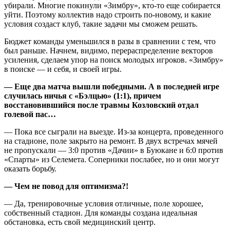
убирали. Многие покинули «Зимбру», кто-то еще собирается
уйти. Поэтому коллектив надо строить по-новому, и какие
условия создаст клуб, такие задачи мы сможем решать.
Бюджет команды уменьшился в разы в сравнении с тем, что
был раньше. Начнем, видимо, перераспределение векторов
усиления, сделаем упор на поиск молодых игроков. «Зимбру»
в поиске — и себя, и своей игры.
— Еще два матча вышли победными. А в последней игре
случилась ничья с «Бэлцью» (1:1), причем
восстановившийся после травмы Козловский отдал
голевой пас…
— Пока все сыграли на выезде. Из-за концерта, проведенного
на стадионе, поле закрыто на ремонт. В двух встречах мячей
не пропускали — 3:0 против «Дачии» в Буюкане и 6:0 против
«Спарты» из Селемета. Соперники послабее, но и они могут
оказать борьбу.
— Чем не повод для оптимизма?!
— Да, тренировочные условия отличные, поле хорошее,
собственный стадион. Для команды создана идеальная
обстановка, есть свой медицинский центр.