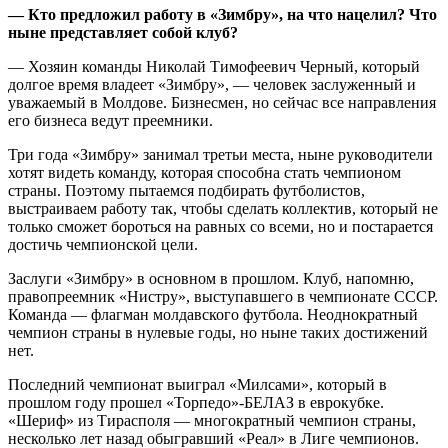
— Кто предложил работу в «Зимбру», на что нацелил? Что
ныне представляет собой клуб?
— Хозяин команды Николай Тимофеевич Черный, который
долгое время владеет «Зимбру», — человек заслуженный и
уважаемый в Молдове. Бизнесмен, но сейчас все направления
его бизнеса ведут преемники.
Три года «Зимбру» занимал третьи места, ныне руководители
хотят видеть команду, которая способна стать чемпионом
страны. Поэтому пытаемся подбирать футболистов,
выстраиваем работу так, чтобы сделать коллектив, который не
только сможет бороться на равных со всеми, но и постарается
достичь чемпионской цели.
Заслуги «Зимбру» в основном в прошлом. Клуб, напомню,
правопреемник «Нистру», выступавшего в чемпионате СССР.
Команда — флагман молдавского футбола. Неоднократный
чемпион страны в нулевые годы, но ныне таких достижений
нет.
Последний чемпионат выиграл «Милсами», который в
прошлом году прошел «Торпедо»-БЕЛАЗ в еврокубке.
«Шериф» из Тирасполя — многократный чемпион страны,
несколько лет назад обыгравший «Реал» в Лиге чемпионов.