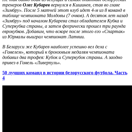
тренеров
Олег Кубарев
вернулся в Кишинев, став во главе
«Зимбру». После 5 матчей этот клуб идет 4-м из 8 команд в
таблице чемпионата Молдовы (7 очков). А десяток лет назад
«Зимбру» под началом Кубарева стал обладателем Кубка и
Суперкубка страны, а затем феерически прошел три раунда
еврокубков. Добавим, что вскоре после этого его «Спартак»
из Юрмалы выиграл чемпионат Латвии.
В Беларуси же Кубарев наиболее успешно вел дела с
«Гомелем», который к бронзовым медалям чемпионата
добавил два трофея: Кубок и Суперкубок страны. А заодно
привез в Гомель «Ливерпуль».
50 лучших команд в истории белорусского футбола. Часть
4