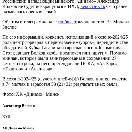
Российский нападающий минского «Динамо» Александр
Волков не будет возвращаться в НХЛ,
вероятность
чего ранее
называлась очень высокой.
Об этом в телеграм-канале
сообщает
журналист «СЭ» Михаил
Зислис.
По его информации, хоккеист, исполнявший в сезоне-2024/25
роль центрфорварда в первом звене «зубров», перейдет в стан
обладателей Кубка Гагарина из ярославского «Локомотива».
Этот вариант Волков якобы предпочел пяти другим. Помимо
минчан, которые были заинтересованы в сохранении 27-
летнего игрока, на него претендовали ЦСКА, «Ак Барс»,
«Трактор» и «Авангард».
В сезоне-2024/25 (с учетом плей-офф) Волков принял участие
в 74 матчах и заработал 53 (21+32) результативных балла.
Фото
: ХК «Динамо» Минск.
Александр Волков
КХЛ
ХК Динамо Минск