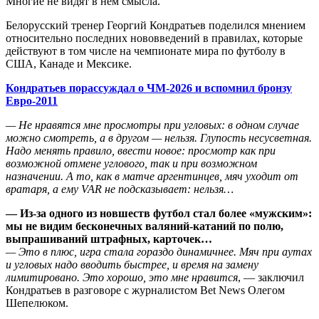
Многие не видят в нем смысла.
Белорусский тренер Георгий Кондратьев поделился мнением
относительно последних нововведений в правилах, которые
действуют в том числе на чемпионате мира по футболу в
США, Канаде и Мексике.
Кондратьев порассуждал о ЧМ-2026 и вспомнил бронзу
Евро-2011
— Не нравятся мне просмотры при угловых: в одном случае
можно смотреть, а в другом — нельзя. Глупость несусветная.
Надо менять правило, ввести новое: просмотр как при
возможной отмене углового, так и при возможном
назначении. А то, как в матче аргентинцев, мяч уходит от
вратаря, а ему VAR не подсказывает: нельзя…
— Из-за одного из новшеств футбол стал более «мужским»:
мы не видим бесконечных валяний-катаний по полю,
выпрашиваний штрафных, карточек…
— Это в плюс, игра стала гораздо динамичнее. Мяч при аутах
и угловых надо вводить быстрее, и время на замену
лимитировано. Это хорошо, это мне нравится
, — заключил
Кондратьев в разговоре с журналистом Bet News Олегом
Шепелюком.