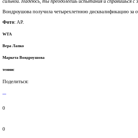
сильной. Надеюсь, ты преодолеешь испытания и справишься с э
Вондроушова получила четырехлетнюю дисквалификацию за отк
Фото
: AP.
WTA
Вера Лапко
Маркета Вондроушова
теннис
Поделиться:
0
0