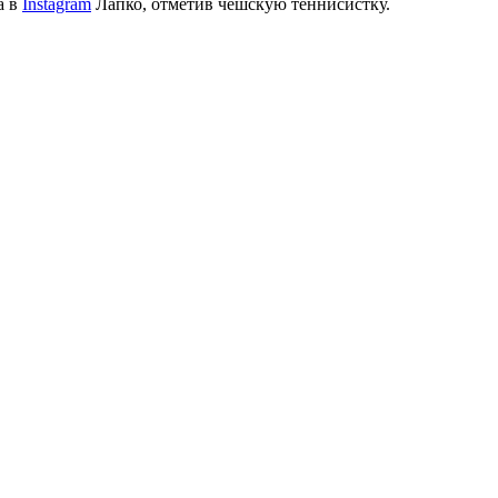
а в
Instagram
Лапко, отметив чешскую теннисистку.