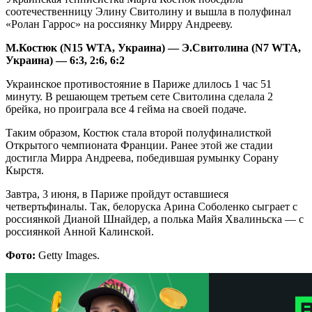
соотечественницу Элину Свитолину и вышла в полуфинал
«Ролан Гаррос» на россиянку Мирру Андрееву.
М.Костюк (
N
15
WTA
, Украина) — Э.Свитолина (
N
7
WTA
,
Украина) — 6:3, 2:6, 6:2
Украинское противостояние в Париже длилось 1 час 51
минуту. В решающем третьем сете Свитолина сделала 2
брейка, но проиграла все 4 гейма на своей подаче.
Таким образом, Костюк стала второй полуфиналисткой
Открытого чемпионата Франции. Ранее этой же стадии
достигла Мирра Андреева, победившая румынку Сорану
Кырстя.
Завтра, 3 июня, в Париже пройдут оставшиеся
четвертьфиналы. Так, белоруска Арина Соболенко сыграет с
россиянкой Дианой Шнайдер, а полька Майя Хвалиньска — с
россиянкой Анной Калинской.
Фото:
Getty Images.