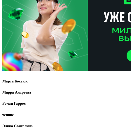
Марта Костюк
Мирра Андреева
Ролан Гаррос
теннис
Элина Свитолина